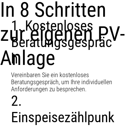
In 8 Schritten
1. Kostenloses
zur eigenen PV-
Beratungsgespräc
Anlage
h
Vereinbaren Sie ein kostenloses
Beratungsgespräch, um Ihre individuellen
Anforderungen zu besprechen.
2.
Einspeisezählpunk